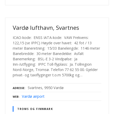
Vardø lufthavn, Svartnes
ICAO-kode: ENSS IATA-kode: VAW Frekvens:
122,15 (se IPPC) Høyde over havet: 42 fot / 13
meter Baneretning: 15/33 Banelengde: 1146 meter
Banebredde: 30 meter Banedekke: Asfalt
Banemerking: BSL-E 3-2 Vindpølse: Ja
Inn-/utflyging: IPPC Toll-flyplass: Ja. Tollregion
Nord-Norge, Tromsø. Telefon 77 62 55 00. Gjelder
privat- og taxiflyginger t.o.m 5700kg og…
Svartnes, 9950 Vardø
ADRESSE
Vardø airport
WEB
TROMS OG FINNMARK