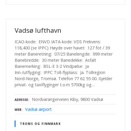
Vadsø lufthavn
ICAO-kode: ENVD IATA-kode: VDS Frekvens:
118,400 (se IPPC) Høyde over havet: 127 fot / 39
meter Baneretning: 07/25 Banelengde: 999 meter
Banebredde: 30 meter Banedekke: Asfalt
Banemerking: BSL-E 3-2 Vindpølse: Ja
Inn-/utflyging: IPPC Toll-flyplass: Ja. Tollregion
Nord-Norge, Tromsø. Telefon 77 62 55 00. Gjelder
privat- og taxiflyginger t.o.m 5700kg og…
Nordvarangerveien Kiby, 9800 Vadsø
ADRESSE
Vadsø airport
WEB
TROMS OG FINNMARK