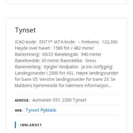
Tynset
ICAO-kode: ENTY* IATA-kode: – Frekvens: 122,300
Høyde over havet: 1580 fot / 482 meter
Baneretning: 05/23 Banelengde: 940 meter
Banebredde: 30 meter Banedekke: Gress
Banemerking: Kjegler Vindpølse: Ja Inn-/utflyging:
Landingsrunder i 2500 fot ASL. Høyre landingsrunder
for bane 05. Venstre landingsrunder for bane 23. Se
klubbens hjemmeside for nærmere informasjon…
Aumveien 357, 2500 Tynset
ADRESSE
Tynset Flyklubb
WEB
INNLANDET