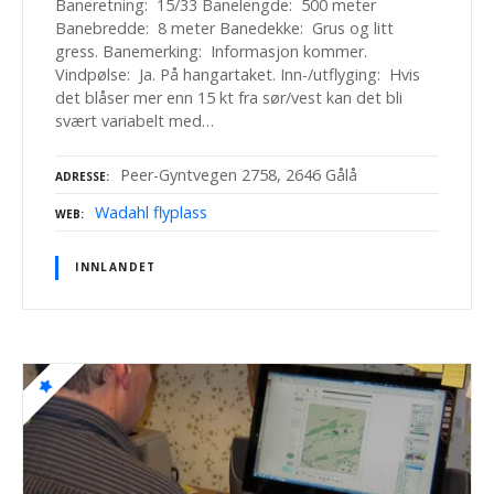
Baneretning: 15/33 Banelengde: 500 meter
Banebredde: 8 meter Banedekke: Grus og litt
gress. Banemerking: Informasjon kommer.
Vindpølse: Ja. På hangartaket. Inn-/utflyging: Hvis
det blåser mer enn 15 kt fra sør/vest kan det bli
svært variabelt med…
Peer-Gyntvegen 2758, 2646 Gålå
ADRESSE
Wadahl flyplass
WEB
INNLANDET