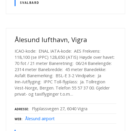
SVALBARD
Ålesund lufthavn, Vigra
ICAO-kode: ENAL IATA-kode: AES Frekvens:
118,100 (se IPPC) 128,650 (ATIS) Høyde over havet:
70 fot / 21 meter Baneretning: 06/24 Banelengde:
2314 meter Banebredde: 45 meter Banedekke:
Asfalt Banemerking: BSL-E 3-2 Vindpølse: Ja
Inn-/utflyging: IPPC Toll-flyplass: Ja. Tollregion
Vest-Norge, Bergen. Telefon 55 57 37 00. Gjelder
privat- og taxiflyginger t.o.m…
Flyplassvegen 27, 6040 Vigra
ADRESSE
Ålesund airport
WEB