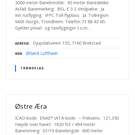
3000 meter Banebredde: 45 meter Banedekke:
Asfalt Banemerking: BSL-E 3-2 Vindpølse: Ja
Inn-/utflyging: IPPC Toll-flyplass: Ja. Tollregion
Midt-Norge, Trondheim. Telefon 73 88 43 00.
Gjelder privat- og taxiflyginger t.o.m…
Djupdalsveien 155, 7160 Brekstad
ADRESSE
Ørland Lufthavn
WEB
TRØNDELAG
Østre Æra
ICAO-kode: ENAE* IATA-kode: – Frekvens: 121,350
Høyde over havet: 1620 fot / 494 meter
Baneretning: 01/19 Banelengde: 600 meter