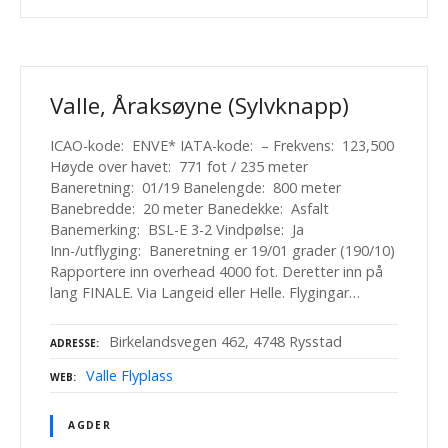
Valle, Åraksøyne (Sylvknapp)
ICAO-kode: ENVE* IATA-kode: – Frekvens: 123,500
Høyde over havet: 771 fot / 235 meter
Baneretning: 01/19 Banelengde: 800 meter
Banebredde: 20 meter Banedekke: Asfalt
Banemerking: BSL-E 3-2 Vindpølse: Ja
Inn-/utflyging: Baneretning er 19/01 grader (190/10)
Rapportere inn overhead 4000 fot. Deretter inn på
lang FINALE. Via Langeid eller Helle. Flygingar…
Birkelandsvegen 462, 4748 Rysstad
ADRESSE
Valle Flyplass
WEB
AGDER