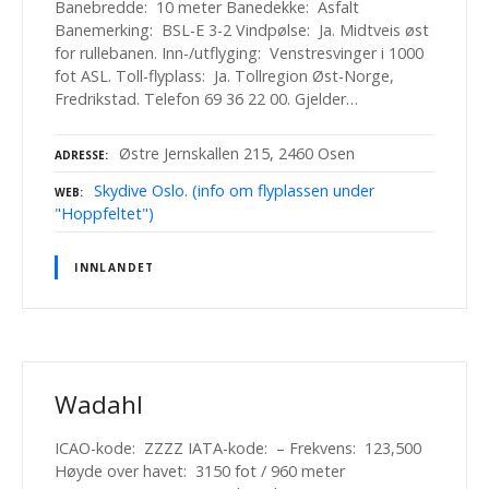
Banebredde: 10 meter Banedekke: Asfalt
Banemerking: BSL-E 3-2 Vindpølse: Ja. Midtveis øst
for rullebanen. Inn-/utflyging: Venstresvinger i 1000
fot ASL. Toll-flyplass: Ja. Tollregion Øst-Norge,
Fredrikstad. Telefon 69 36 22 00. Gjelder…
Østre Jernskallen 215, 2460 Osen
ADRESSE
Skydive Oslo. (info om flyplassen under
WEB
"Hoppfeltet")
INNLANDET
Wadahl
ICAO-kode: ZZZZ IATA-kode: – Frekvens: 123,500
Høyde over havet: 3150 fot / 960 meter