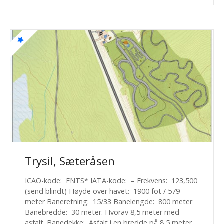
Trysil, Sæteråsen
ICAO-kode: ENTS* IATA-kode: – Frekvens: 123,500
(send blindt) Høyde over havet: 1900 fot / 579
meter Baneretning: 15/33 Banelengde: 800 meter
Banebredde: 30 meter. Hvorav 8,5 meter med
asfalt. Banedekke: Asfalt i en bredde på 8,5 meter.