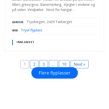
Ellers gress/grus. Banemerking: Kjegler i endene og
på siden. Vindpølse: Nord for hangar…
Trysilvegen, 2429 Tørberget
ADRESSE
Trysil flyplass
WEB
INNLANDET
1
2
3
…
10
Next »
Flere flyplasser