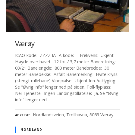
Værøy
ICAO-kode: ZZZZ IATA-kode: – Frekvens: Ukjent
Høyde over havet: 12 fot / 3,7 meter Baneretning:
03/21 Banelengde: 800 meter Banebredde: 30
meter Banedekke: Asfalt Banemerking: Hvite kryss.
(stengt rullebane) Vindpølse: Ukjent Inn-/utflyging:
Se "Øvrig info" lenger ned på siden. Toll-flyplass:
Nei Tjeneste: Ingen Landingstillatelse: Ja. Se "Øvrig
info" lenger ned…
Nordlandsveien, Trollhavna, 8063 Værøy
ADRESSE
NORDLAND