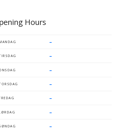
pening Hours
–
MANDAG
–
TIRSDAG
–
ONSDAG
–
TORSDAG
–
FREDAG
–
LØRDAG
–
SØNDAG