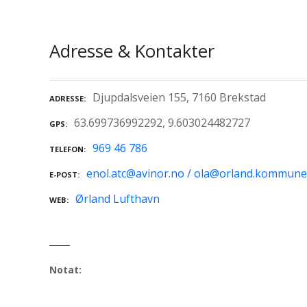
Adresse & Kontakter
Djupdalsveien 155, 7160 Brekstad
ADRESSE
63.699736992292, 9.603024482727
GPS
969 46 786
TELEFON
enol.atc@avinor.no / ola@orland.kommune
E-POST
Ørland Lufthavn
WEB
Notat: