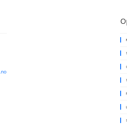
O
.no