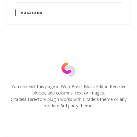
ROGALAND
I
n
n
l
You can edit this page in WordPress Block Editor. Reorder
blocks, add columns, text or images.
e
Citadela Directory plugin works with Citadela theme or any
modern 3rd party theme.
g
g