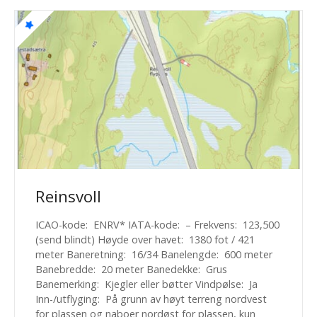
Reinsvoll
ICAO-kode: ENRV* IATA-kode: – Frekvens: 123,500
(send blindt) Høyde over havet: 1380 fot / 421
meter Baneretning: 16/34 Banelengde: 600 meter
Banebredde: 20 meter Banedekke: Grus
Banemerking: Kjegler eller bøtter Vindpølse: Ja
Inn-/utflyging: På grunn av høyt terreng nordvest
for plassen og naboer nordøst for plassen, kun