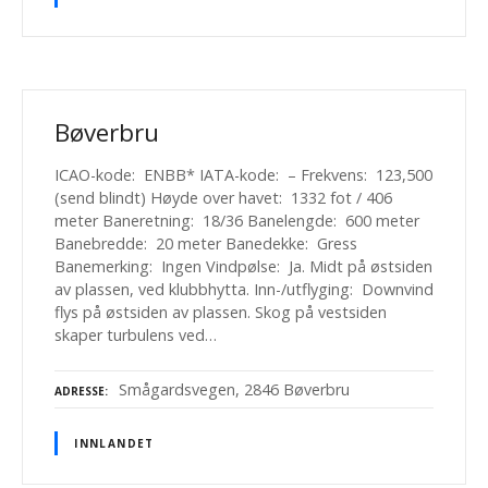
Bøverbru
ICAO-kode: ENBB* IATA-kode: – Frekvens: 123,500
(send blindt) Høyde over havet: 1332 fot / 406
meter Baneretning: 18/36 Banelengde: 600 meter
Banebredde: 20 meter Banedekke: Gress
Banemerking: Ingen Vindpølse: Ja. Midt på østsiden
av plassen, ved klubbhytta. Inn-/utflyging: Downvind
flys på østsiden av plassen. Skog på vestsiden
skaper turbulens ved…
Smågardsvegen, 2846 Bøverbru
ADRESSE
INNLANDET