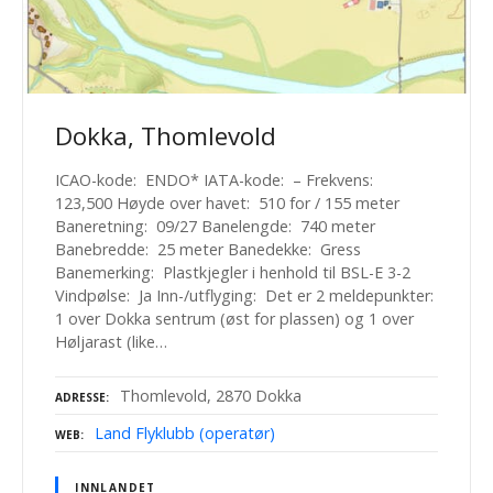
Dokka, Thomlevold
ICAO-kode: ENDO* IATA-kode: – Frekvens:
123,500 Høyde over havet: 510 for / 155 meter
Baneretning: 09/27 Banelengde: 740 meter
Banebredde: 25 meter Banedekke: Gress
Banemerking: Plastkjegler i henhold til BSL-E 3-2
Vindpølse: Ja Inn-/utflyging: Det er 2 meldepunkter:
1 over Dokka sentrum (øst for plassen) og 1 over
Høljarast (like…
Thomlevold, 2870 Dokka
ADRESSE
Land Flyklubb (operatør)
WEB
INNLANDET