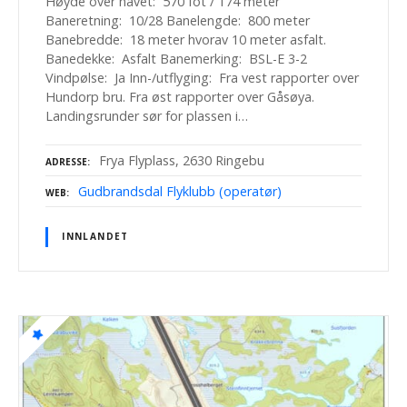
Høyde over havet: 570 fot / 174 meter
Baneretning: 10/28 Banelengde: 800 meter
Banebredde: 18 meter hvorav 10 meter asfalt.
Banedekke: Asfalt Banemerking: BSL-E 3-2
Vindpølse: Ja Inn-/utflyging: Fra vest rapporter over
Hundorp bru. Fra øst rapporter over Gåsøya.
Landingsrunder sør for plassen i…
Frya Flyplass, 2630 Ringebu
ADRESSE
Gudbrandsdal Flyklubb (operatør)
WEB
INNLANDET