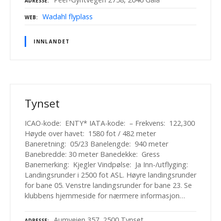
ADRESSE
Wadahl flyplass
WEB
INNLANDET
Tynset
ICAO-kode: ENTY* IATA-kode: – Frekvens: 122,300
Høyde over havet: 1580 fot / 482 meter
Baneretning: 05/23 Banelengde: 940 meter
Banebredde: 30 meter Banedekke: Gress
Banemerking: Kjegler Vindpølse: Ja Inn-/utflyging:
Landingsrunder i 2500 fot ASL. Høyre landingsrunder
for bane 05. Venstre landingsrunder for bane 23. Se
klubbens hjemmeside for nærmere informasjon…
Aumveien 357, 2500 Tynset
ADRESSE