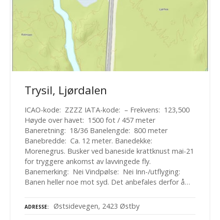
Trysil, Ljørdalen
ICAO-kode: ZZZZ IATA-kode: – Frekvens: 123,500
Høyde over havet: 1500 fot / 457 meter
Baneretning: 18/36 Banelengde: 800 meter
Banebredde: Ca. 12 meter. Banedekke:
Morenegrus. Busker ved baneside krattknust mai-21
for tryggere ankomst av lavvingede fly.
Banemerking: Nei Vindpølse: Nei Inn-/utflyging:
Banen heller noe mot syd. Det anbefales derfor å…
Østsidevegen, 2423 Østby
ADRESSE