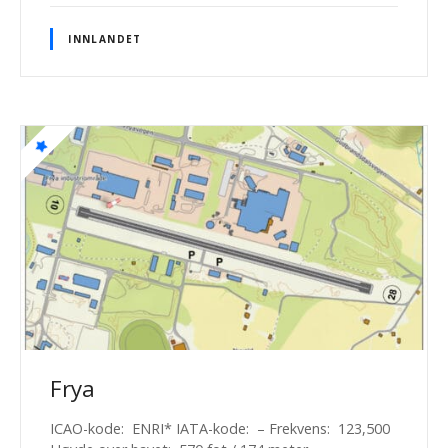
INNLANDET
Frya
ICAO-kode: ENRI* IATA-kode: – Frekvens: 123,500