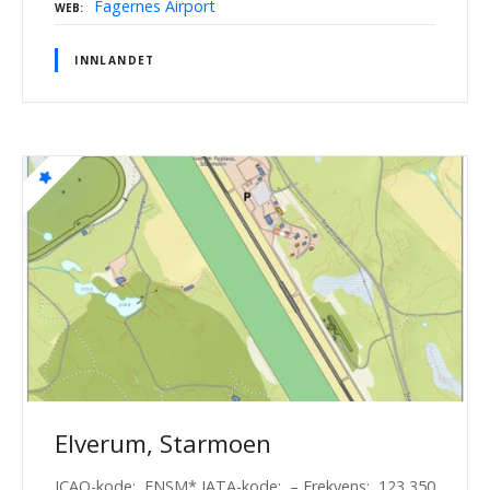
Fagernes Airport
WEB
INNLANDET
Elverum, Starmoen
ICAO-kode: ENSM* IATA-kode: – Frekvens: 123,350