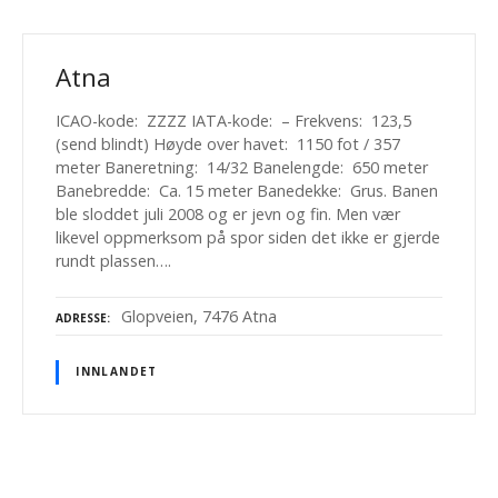
Atna
ICAO-kode: ZZZZ IATA-kode: – Frekvens: 123,5
(send blindt) Høyde over havet: 1150 fot / 357
meter Baneretning: 14/32 Banelengde: 650 meter
Banebredde: Ca. 15 meter Banedekke: Grus. Banen
ble sloddet juli 2008 og er jevn og fin. Men vær
likevel oppmerksom på spor siden det ikke er gjerde
rundt plassen….
Glopveien, 7476 Atna
ADRESSE
INNLANDET