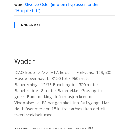
Skydive Oslo. (info om flyplassen under
WEB
"Hoppfeltet")
INNLANDET
Wadahl
ICAO-kode: ZZZZ IATA-kode: – Frekvens: 123,500
Høyde over havet: 3150 fot / 960 meter
Baneretning: 15/33 Banelengde: 500 meter
Banebredde: 8 meter Banedekke: Grus og litt
gress. Banemerking: Informasjon kommer.
Vindpølse: Ja. På hangartaket. Inn-/utflyging: Hvis
det blåser mer enn 15 kt fra sør/vest kan det bli
svært variabelt med…
Peer-Gyntvegen 2758, 2646 Gålå