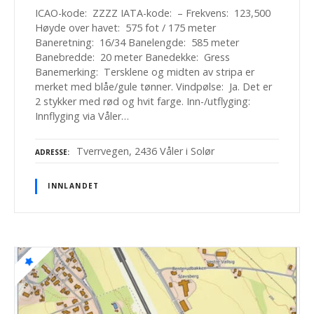
ICAO-kode: ZZZZ IATA-kode: – Frekvens: 123,500
Høyde over havet: 575 fot / 175 meter
Baneretning: 16/34 Banelengde: 585 meter
Banebredde: 20 meter Banedekke: Gress
Banemerking: Tersklene og midten av stripa er
merket med blåe/gule tønner. Vindpølse: Ja. Det er
2 stykker med rød og hvit farge. Inn-/utflyging:
Innflyging via Våler…
Tverrvegen, 2436 Våler i Solør
ADRESSE
INNLANDET