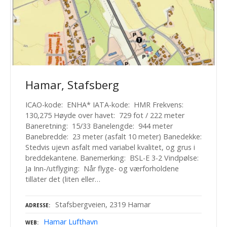
Hamar, Stafsberg
ICAO-kode: ENHA* IATA-kode: HMR Frekvens:
130,275 Høyde over havet: 729 fot / 222 meter
Baneretning: 15/33 Banelengde: 944 meter
Banebredde: 23 meter (asfalt 10 meter) Banedekke:
Stedvis ujevn asfalt med variabel kvalitet, og grus i
breddekantene. Banemerking: BSL-E 3-2 Vindpølse:
Ja Inn-/utflyging: Når flyge- og værforholdene
tillater det (liten eller…
Stafsbergveien, 2319 Hamar
ADRESSE
Hamar Lufthavn
WEB