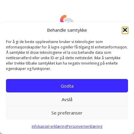
I
n
n
Behandle samtykke
l
You can edit this page in WordPress Block Editor. Reorder
For å gi de beste opplevelsene bruker vi teknologier som
blocks, add columns, text or images.
informasjonskapsler for å lagre og/eller få tilgang til enhetsinformasjon.
e
Citadela Directory plugin works with Citadela theme or any
Å samtykke til disse teknologiene vil la oss behandle data som
modern 3rd party theme.
nettleseratferd eller unike ID-er på dette nettstedet. Ikke å samtykke
g
eller trekke tilbake samtykket kan ha negativ innvirkning på enkelte
egenskaper og funksjoner.
g
Godta
s
Avslå
n
a
Se preferanser
v
Infokapsel-erklæring
Personvernerklæring