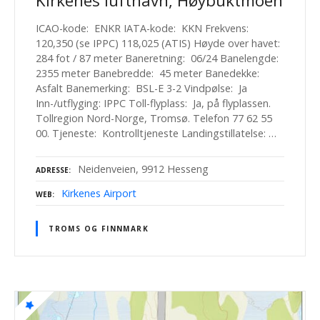
Kirkenes lufthavn, Høybuktmoen
ICAO-kode: ENKR IATA-kode: KKN Frekvens:
120,350 (se IPPC) 118,025 (ATIS) Høyde over havet:
284 fot / 87 meter Baneretning: 06/24 Banelengde:
2355 meter Banebredde: 45 meter Banedekke:
Asfalt Banemerking: BSL-E 3-2 Vindpølse: Ja
Inn-/utflyging: IPPC Toll-flyplass: Ja, på flyplassen.
Tollregion Nord-Norge, Tromsø. Telefon 77 62 55
00. Tjeneste: Kontrolltjeneste Landingstillatelse: …
Neidenveien, 9912 Hesseng
ADRESSE
Kirkenes Airport
WEB
TROMS OG FINNMARK