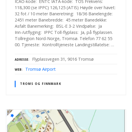
ICAO-kode: ENTC IATA-kode: TOS Frekvens:
118,300 (se IPPC) 126,125 (ATIS) Høyde over havet:
32 fot / 10 meter Baneretning: 18/36 Banelengde:
2451 meter Banebredde: 45 meter Banedekke:
Asfalt Banemerking: BSL-E 3-2 Vindpølse: Ja
Inn-/utflyging: IPPC Toll-flyplass: Ja, på flyplassen.
Tollregion Nord-Norge, Tromsø. Telefon 77 62 55
00. Tjeneste: Kontrolltjeneste Landingstillatelse: …
Flyplassvegen 31, 9016 Tromsø
ADRESSE
Tromsø Airport
WEB
TROMS OG FINNMARK