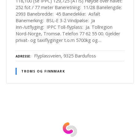
118,100 (se IPPC) 129,725 (ATIS) Høyde over havet:
252 fot / 77 meter Baneretning: 11/28 Banelengde:
2993 Banebredde: 45 Banedekke: Asfalt
Banemerking: BSL-E 3-2 Vindpølse: Ja
Inn-/utflyging: IPPC Toll-flyplass: Ja. Tollregion
Nord-Norge, Tromsø. Telefon 77 62 55 00. Gjelder
privat- og taxiflyginger t.o.m 5700kg og…
Flyplassveien, 9325 Bardufoss
ADRESSE
TROMS OG FINNMARK
I
n
n