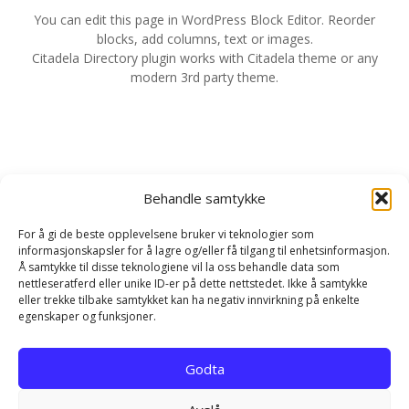
l
You can edit this page in WordPress Block Editor. Reorder
blocks, add columns, text or images.
e
Citadela Directory plugin works with Citadela theme or any
modern 3rd party theme.
g
g
s
Behandle samtykke
n
For å gi de beste opplevelsene bruker vi teknologier som
a
informasjonskapsler for å lagre og/eller få tilgang til enhetsinformasjon.
Å samtykke til disse teknologiene vil la oss behandle data som
v
nettleseratferd eller unike ID-er på dette nettstedet. Ikke å samtykke
eller trekke tilbake samtykket kan ha negativ innvirkning på enkelte
egenskaper og funksjoner.
i
Hjem
Kontakt
Personvernerklæring
g
Godta
Infokapsel-erklæring (EU)
e