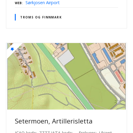
Sørkjosen Airport
WEB
TROMS OG FINNMARK
Setermoen, Artillerisletta
ICAO-kode: ZZZZ IATA-kode: – Frekvens: Ukjent