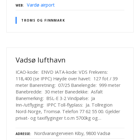
Vardø airport
WEB
TROMS OG FINNMARK
Vadsø lufthavn
ICAO-kode: ENVD IATA-kode: VDS Frekvens:
118,400 (se IPPC) Høyde over havet: 127 fot / 39
meter Baneretning: 07/25 Banelengde: 999 meter
Banebredde: 30 meter Banedekke: Asfalt
Banemerking: BSL-E 3-2 Vindpølse: Ja
Inn-/utflyging: IPPC Toll-flyplass: Ja. Tollregion
Nord-Norge, Tromsø. Telefon 77 62 55 00. Gjelder
privat- og taxiflyginger t.o.m 5700kg og…
Nordvarangerveien Kiby, 9800 Vadsø
ADRESSE