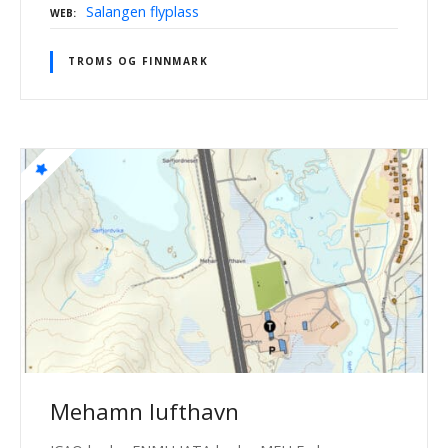
Salangen flyplass
WEB
TROMS OG FINNMARK
Mehamn lufthavn