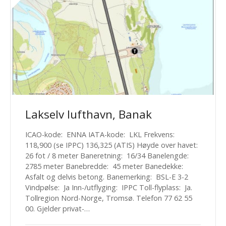
Lakselv lufthavn, Banak
ICAO-kode: ENNA IATA-kode: LKL Frekvens:
118,900 (se IPPC) 136,325 (ATIS) Høyde over havet:
26 fot / 8 meter Baneretning: 16/34 Banelengde:
2785 meter Banebredde: 45 meter Banedekke:
Asfalt og delvis betong. Banemerking: BSL-E 3-2
Vindpølse: Ja Inn-/utflyging: IPPC Toll-flyplass: Ja.
Tollregion Nord-Norge, Tromsø. Telefon 77 62 55
00. Gjelder privat-…