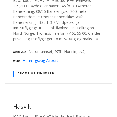
ICAO-kode: ENHV IATA-kode: HVG Frekvens:
119,800 Høyde over havet: 46 fot / 14 meter
Baneretning: 08/26 Banelengde: 860 meter
Banebredde: 30 meter Banedekke: Asfalt
Banemerking: BSL-E 3-2 Vindpølse: Ja
Inn-/utflyging: IPPC Toll-flyplass: Ja. Tollregion
Nord-Norge, Tromsø. Telefon 77 62 55 00. Gjelder
privat- og taxiflyginger t.o.m 5700kg og maks. 10…
Nordmannset, 9751 Honningsvåg
ADRESSE
Honningsvåg Airport
WEB
TROMS OG FINNMARK
Hasvik
ICAO-kode: ENHK IATA-kode: HAA Frekvens: