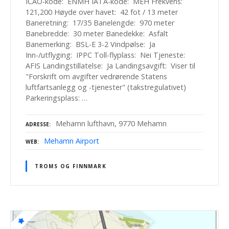
ICAO-kode: ENMH IATA-kode: MEH Frekvens:
121,200 Høyde over havet: 42 fot / 13 meter
Baneretning: 17/35 Banelengde: 970 meter
Banebredde: 30 meter Banedekke: Asfalt
Banemerking: BSL-E 3-2 Vindpølse: Ja
Inn-/utflyging: IPPC Toll-flyplass: Nei Tjeneste:
AFIS Landingstillatelse: Ja Landingsavgift: Viser til
"Forskrift om avgifter vedrørende Statens
luftfartsanlegg og -tjenester" (takstregulativet)
Parkeringsplass: …
Mehamn lufthavn, 9770 Mehamn
ADRESSE
Mehamn Airport
WEB
TROMS OG FINNMARK