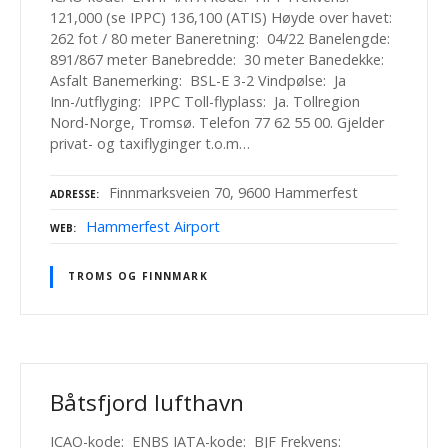
121,000 (se IPPC) 136,100 (ATIS) Høyde over havet:
262 fot / 80 meter Baneretning: 04/22 Banelengde:
891/867 meter Banebredde: 30 meter Banedekke:
Asfalt Banemerking: BSL-E 3-2 Vindpølse: Ja
Inn-/utflyging: IPPC Toll-flyplass: Ja. Tollregion
Nord-Norge, Tromsø. Telefon 77 62 55 00. Gjelder
privat- og taxiflyginger t.o.m…
Finnmarksveien 70, 9600 Hammerfest
ADRESSE
Hammerfest Airport
WEB
TROMS OG FINNMARK
Båtsfjord lufthavn
ICAO-kode: ENBS IATA-kode: BJF Frekvens: