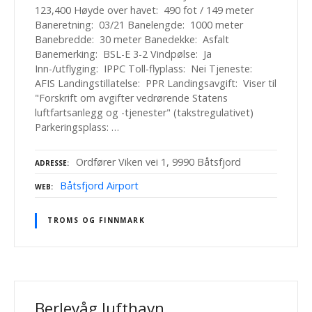
123,400 Høyde over havet: 490 fot / 149 meter
Baneretning: 03/21 Banelengde: 1000 meter
Banebredde: 30 meter Banedekke: Asfalt
Banemerking: BSL-E 3-2 Vindpølse: Ja
Inn-/utflyging: IPPC Toll-flyplass: Nei Tjeneste:
AFIS Landingstillatelse: PPR Landingsavgift: Viser til
"Forskrift om avgifter vedrørende Statens
luftfartsanlegg og -tjenester" (takstregulativet)
Parkeringsplass: …
Ordfører Viken vei 1, 9990 Båtsfjord
ADRESSE
Båtsfjord Airport
WEB
TROMS OG FINNMARK
Berlevåg lufthavn