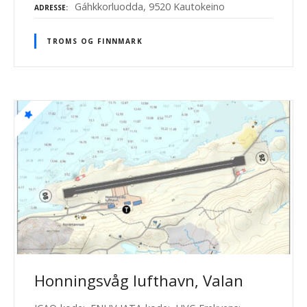
Gáhkkorluodda, 9520 Kautokeino
ADRESSE
TROMS OG FINNMARK
Honningsvåg lufthavn, Valan