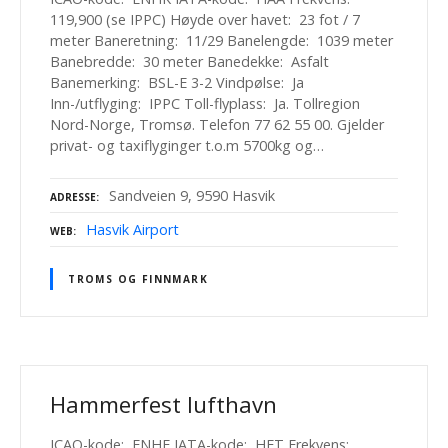
119,900 (se IPPC) Høyde over havet: 23 fot / 7
meter Baneretning: 11/29 Banelengde: 1039 meter
Banebredde: 30 meter Banedekke: Asfalt
Banemerking: BSL-E 3-2 Vindpølse: Ja
Inn-/utflyging: IPPC Toll-flyplass: Ja. Tollregion
Nord-Norge, Tromsø. Telefon 77 62 55 00. Gjelder
privat- og taxiflyginger t.o.m 5700kg og…
Sandveien 9, 9590 Hasvik
ADRESSE
Hasvik Airport
WEB
TROMS OG FINNMARK
Hammerfest lufthavn
ICAO-kode: ENHF IATA-kode: HFT Frekvens: