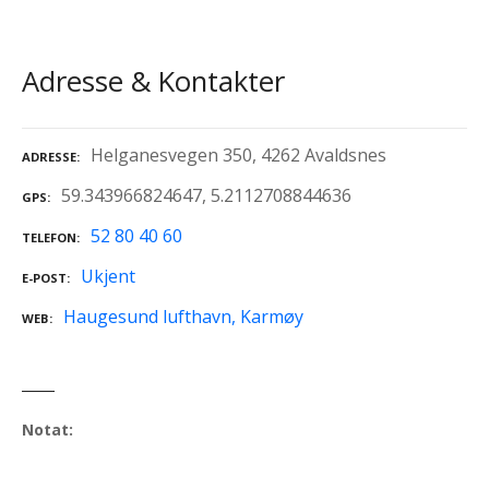
Adresse & Kontakter
Helganesvegen 350, 4262 Avaldsnes
ADRESSE
59.343966824647, 5.2112708844636
GPS
52 80 40 60
TELEFON
Ukjent
E-POST
Haugesund lufthavn, Karmøy
WEB
Notat: