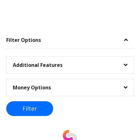
I
n
Filter Options
n
l
Additional Features
e
Money Options
g
g
Filter
s
n