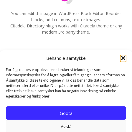
a
v
You can edit this page in WordPress Block Editor. Reorder
blocks, add columns, text or images.
i
Citadela Directory plugin works with Citadela theme or any
modern 3rd party theme.
g
e
Behandle samtykke
r
For å gi de beste opplevelsene bruker vi teknologier som
i
informasjonskapsler for å lagre og/eller få tilgang til enhetsinformasjon.
Å samtykke til disse teknologiene vil la oss behandle data som
n
nettleseratferd eller unike ID-er på dette nettstedet. Ikke å samtykke
eller trekke tilbake samtykket kan ha negativ innvirkning på enkelte
g
egenskaper og funksjoner.
Hjem
Kontakt
Personvernerklæring
Godta
Infokapsel-erklæring (EU)
Avslå
EN NETTLØSNING FRA REKLAMEBANKEN.COM