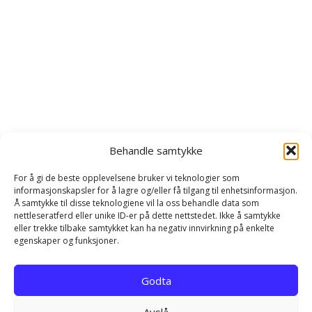
Behandle samtykke
For å gi de beste opplevelsene bruker vi teknologier som
informasjonskapsler for å lagre og/eller få tilgang til enhetsinformasjon.
Å samtykke til disse teknologiene vil la oss behandle data som
nettleseratferd eller unike ID-er på dette nettstedet. Ikke å samtykke
eller trekke tilbake samtykket kan ha negativ innvirkning på enkelte
egenskaper og funksjoner.
Hjem
Kontakt
Personvernerklæring
Godta
Infokapsel-erklæring (EU)
Avslå