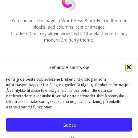
a
v
You can edit this page in WordPress Block Editor. Reorder
blocks, add columns, text or images.
i
Citadela Directory plugin works with Citadela theme or any
modern 3rd party theme.
g
e
Behandle samtykke
r
For å gi de beste opplevelsene bruker vi teknologier som
i
informasjonskapsler for å lagre og/eller få tilgang til enhetsinformasjon.
Å samtykke til disse teknologiene vil la oss behandle data som
n
nettleseratferd eller unike ID-er på dette nettstedet. Ikke å samtykke
eller trekke tilbake samtykket kan ha negativ innvirkning på enkelte
g
egenskaper og funksjoner.
Hjem
Kontakt
Personvernerklæring
Godta
Infokapsel-erklæring (EU)