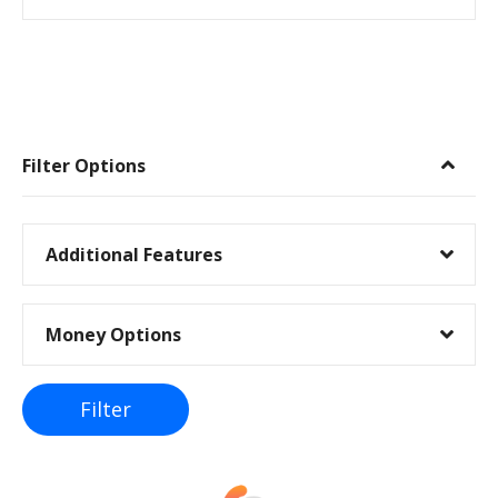
I
n
Filter Options
n
l
Additional Features
e
Money Options
g
g
Filter
s
n