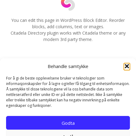
a
v
You can edit this page in WordPress Block Editor. Reorder
blocks, add columns, text or images.
i
Citadela Directory plugin works with Citadela theme or any
modern 3rd party theme.
g
e
Behandle samtykke
r
For å gi de beste opplevelsene bruker vi teknologier som
i
informasjonskapsler for å lagre og/eller få tilgang til enhetsinformasjon.
Å samtykke til disse teknologiene vil la oss behandle data som
n
nettleseratferd eller unike ID-er på dette nettstedet. Ikke å samtykke
eller trekke tilbake samtykket kan ha negativ innvirkning på enkelte
g
egenskaper og funksjoner.
Hjem
Kontakt
Personvernerklæring
Godta
Infokapsel-erklæring (EU)