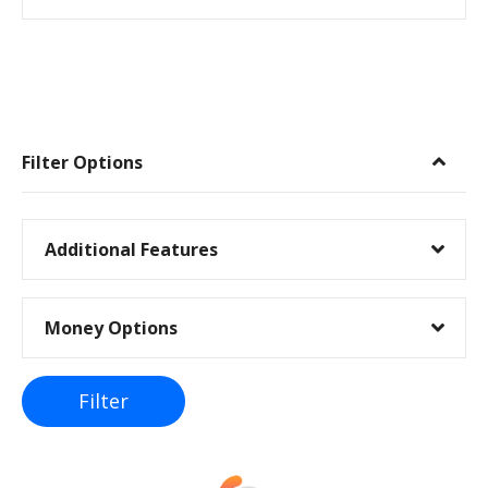
I
n
Filter Options
n
l
Additional Features
e
Money Options
g
g
Filter
s
n