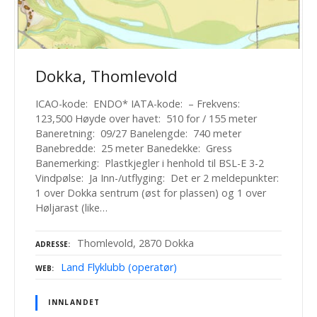
Dokka, Thomlevold
ICAO-kode: ENDO* IATA-kode: – Frekvens:
123,500 Høyde over havet: 510 for / 155 meter
Baneretning: 09/27 Banelengde: 740 meter
Banebredde: 25 meter Banedekke: Gress
Banemerking: Plastkjegler i henhold til BSL-E 3-2
Vindpølse: Ja Inn-/utflyging: Det er 2 meldepunkter:
1 over Dokka sentrum (øst for plassen) og 1 over
Høljarast (like…
Thomlevold, 2870 Dokka
ADRESSE
Land Flyklubb (operatør)
WEB
INNLANDET