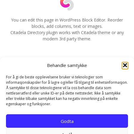
a
v
You can edit this page in WordPress Block Editor. Reorder
blocks, add columns, text or images.
i
Citadela Directory plugin works with Citadela theme or any
modern 3rd party theme.
g
e
Behandle samtykke
r
For å gi de beste opplevelsene bruker vi teknologier som
i
informasjonskapsler for å lagre og/eller få tilgang til enhetsinformasjon.
Å samtykke til disse teknologiene vil la oss behandle data som
n
nettleseratferd eller unike ID-er på dette nettstedet. Ikke å samtykke
eller trekke tilbake samtykket kan ha negativ innvirkning på enkelte
g
egenskaper og funksjoner.
Hjem
Kontakt
Personvernerklæring
Godta
Infokapsel-erklæring (EU)