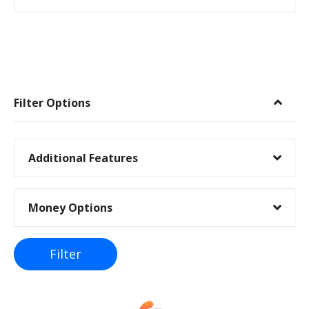
I
n
Filter Options
n
l
Additional Features
e
Money Options
g
g
Filter
s
n