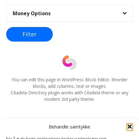
e
Money Options
g
g
Filter
s
n
a
v
You can edit this page in WordPress Block Editor. Reorder
blocks, add columns, text or images.
i
Citadela Directory plugin works with Citadela theme or any
modern 3rd party theme.
g
e
Behandle samtykke
r
For å gi de beste opplevelsene bruker vi teknologier som