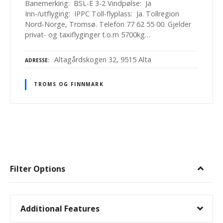
Banemerking: BSL-E 3-2 Vindpølse: Ja
Inn-/utflyging: IPPC Toll-flyplass: Ja. Tollregion
Nord-Norge, Tromsø. Telefon 77 62 55 00. Gjelder
privat- og taxiflyginger t.o.m 5700kg…
Altagårdskogen 32, 9515 Alta
ADRESSE
TROMS OG FINNMARK
I
n
Filter Options
n
l
Additional Features