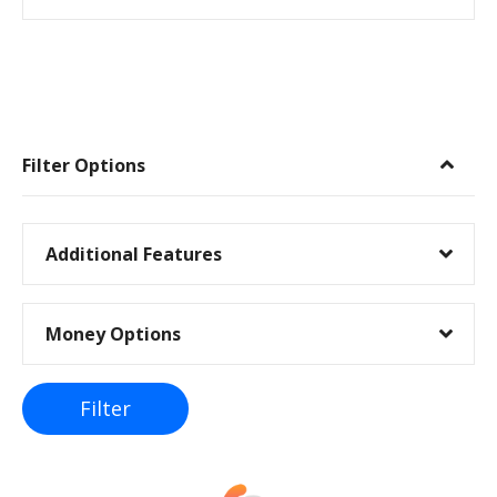
I
n
Filter Options
n
l
Additional Features
e
Money Options
g
g
Filter
s
n