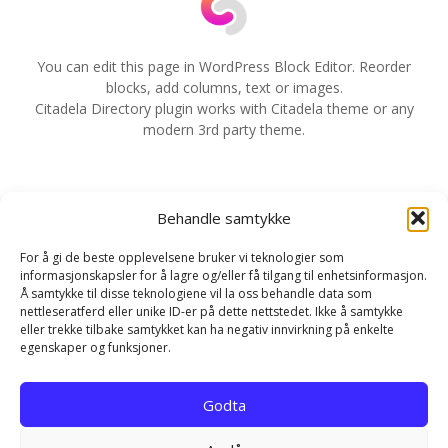
a
v
You can edit this page in WordPress Block Editor. Reorder
blocks, add columns, text or images.
i
Citadela Directory plugin works with Citadela theme or any
modern 3rd party theme.
g
e
Behandle samtykke
r
For å gi de beste opplevelsene bruker vi teknologier som
i
informasjonskapsler for å lagre og/eller få tilgang til enhetsinformasjon.
Å samtykke til disse teknologiene vil la oss behandle data som
n
nettleseratferd eller unike ID-er på dette nettstedet. Ikke å samtykke
eller trekke tilbake samtykket kan ha negativ innvirkning på enkelte
g
egenskaper og funksjoner.
Hjem
Kontakt
Personvernerklæring
Godta
Infokapsel-erklæring (EU)