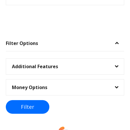
I
n
Filter Options
n
l
Additional Features
e
Money Options
g
g
Filter
s
n