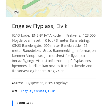
Engeløy Flyplass, Elvik
ICAO-kode: ENEN* IATA-kode: – Frekvens: 123,500
Høyde over havet: 10 fot / 3 meter Baneretning:
05/23 Banelengde: 600 meter Banebredde: 22
meter Banedekke: Gress Banemerking: Informasjon
kommer Vindpølse: Ja. (nord/øst for flystripa)
Inn-/utflyging: Viser til informasjon på flyplassens
hjemmeside. Ellers kan nevnes fremherskende vind
fra sørvest og baneretning 24 er…
Bysjøveien, 8289 Engeløya
ADRESSE
Engeløy flyplass, Elvik
WEB
NORDLAND