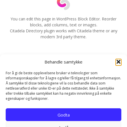
a
v
You can edit this page in WordPress Block Editor. Reorder
blocks, add columns, text or images.
i
Citadela Directory plugin works with Citadela theme or any
modern 3rd party theme.
g
e
Behandle samtykke
r
For å gi de beste opplevelsene bruker vi teknologier som
i
informasjonskapsler for å lagre og/eller få tilgang til enhetsinformasjon.
Å samtykke til disse teknologiene vil la oss behandle data som
n
nettleseratferd eller unike ID-er på dette nettstedet. Ikke å samtykke
eller trekke tilbake samtykket kan ha negativ innvirkning på enkelte
g
egenskaper og funksjoner.
Hjem
Kontakt
Personvernerklæring
Godta
Infokapsel-erklæring (EU)