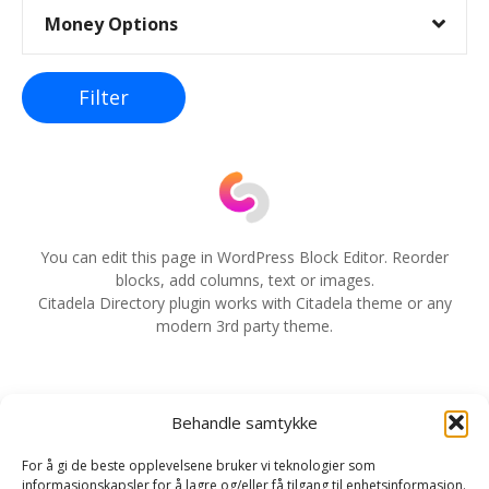
Money Options
g
g
Filter
s
n
a
v
You can edit this page in WordPress Block Editor. Reorder
blocks, add columns, text or images.
i
Citadela Directory plugin works with Citadela theme or any
modern 3rd party theme.
g
e
Behandle samtykke
r
For å gi de beste opplevelsene bruker vi teknologier som
i
informasjonskapsler for å lagre og/eller få tilgang til enhetsinformasjon.