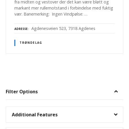
fra midten og vestover der det kan være bløtt og
markant mer rullemotstand i forbindelse med fuktig
vær. Banemerking: Ingen Vindpølse: …
Agdenesveien 523, 7318 Agdenes
ADRESSE
TRØNDELAG
I
n
Filter Options
n
l
Additional Features
e