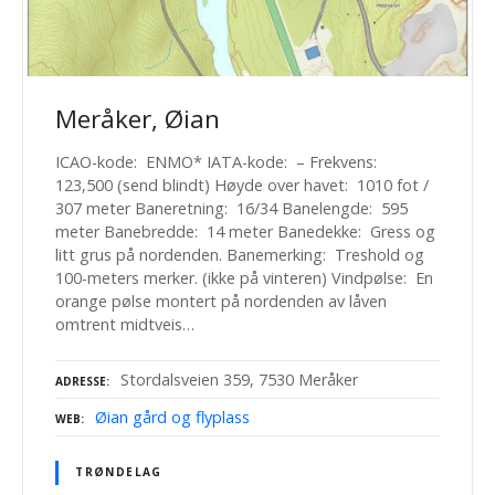
Meråker, Øian
ICAO-kode: ENMO* IATA-kode: – Frekvens:
123,500 (send blindt) Høyde over havet: 1010 fot /
307 meter Baneretning: 16/34 Banelengde: 595
meter Banebredde: 14 meter Banedekke: Gress og
litt grus på nordenden. Banemerking: Treshold og
100-meters merker. (ikke på vinteren) Vindpølse: En
orange pølse montert på nordenden av låven
omtrent midtveis…
Stordalsveien 359, 7530 Meråker
ADRESSE
Øian gård og flyplass
WEB
TRØNDELAG