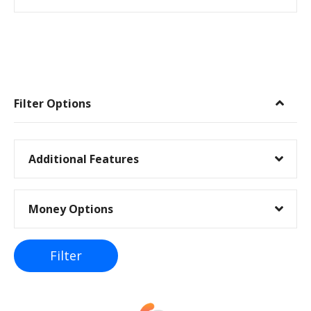
I
n
Filter Options
n
l
Additional Features
e
Money Options
g
g
Filter
s
n