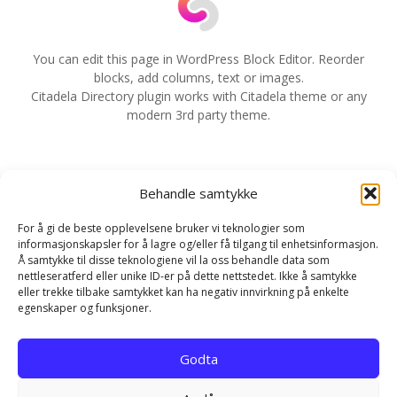
a
v
You can edit this page in WordPress Block Editor. Reorder
blocks, add columns, text or images.
i
Citadela Directory plugin works with Citadela theme or any
modern 3rd party theme.
g
e
Behandle samtykke
r
For å gi de beste opplevelsene bruker vi teknologier som
i
informasjonskapsler for å lagre og/eller få tilgang til enhetsinformasjon.
Å samtykke til disse teknologiene vil la oss behandle data som
n
nettleseratferd eller unike ID-er på dette nettstedet. Ikke å samtykke
eller trekke tilbake samtykket kan ha negativ innvirkning på enkelte
g
egenskaper og funksjoner.
Hjem
Kontakt
Personvernerklæring
Godta
Infokapsel-erklæring (EU)