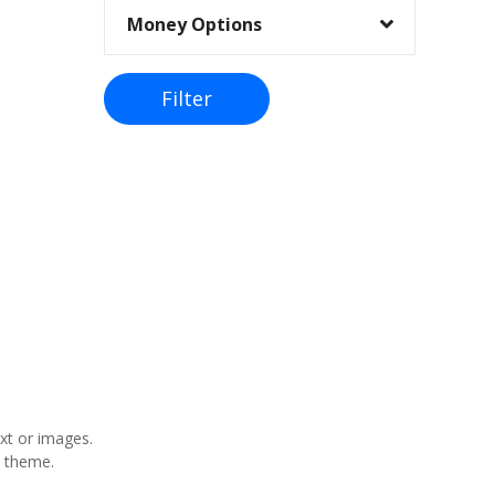
Money Options
Filter
xt or images.
y theme.