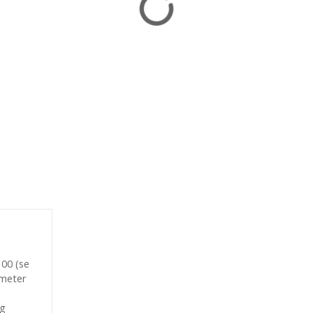
00 (se
 meter
ng