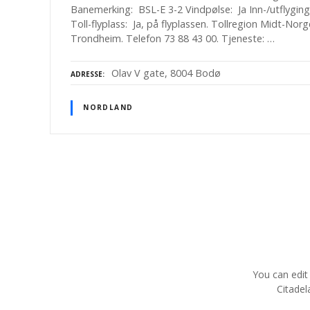
Banemerking: BSL-E 3-2 Vindpølse: Ja Inn-/utflygin
Toll-flyplass: Ja, på flyplassen. Tollregion Midt-Norg
Trondheim. Telefon 73 88 43 00. Tjeneste: …
Olav V gate, 8004 Bodø
ADRESSE
NORDLAND
I
n
n
l
You can edit
Citadel