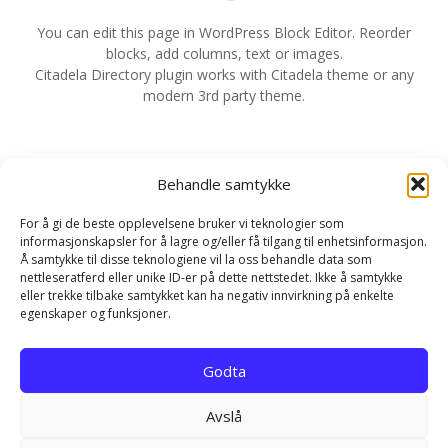
v
You can edit this page in WordPress Block Editor. Reorder
blocks, add columns, text or images.
i
Citadela Directory plugin works with Citadela theme or any
modern 3rd party theme.
g
e
Behandle samtykke
r
For å gi de beste opplevelsene bruker vi teknologier som
i
informasjonskapsler for å lagre og/eller få tilgang til enhetsinformasjon.
Å samtykke til disse teknologiene vil la oss behandle data som
n
nettleseratferd eller unike ID-er på dette nettstedet. Ikke å samtykke
eller trekke tilbake samtykket kan ha negativ innvirkning på enkelte
g
egenskaper og funksjoner.
Hjem
Kontakt
Personvernerklæring
Godta
Infokapsel-erklæring (EU)
Avslå
EN NETTLØSNING FRA REKLAMEBANKEN.COM