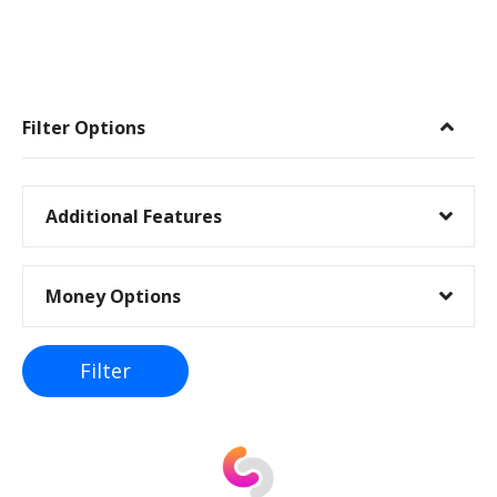
I
n
Filter Options
n
l
Additional Features
e
Money Options
g
g
Filter
s
n
a