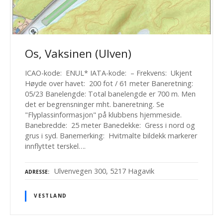
Os, Vaksinen (Ulven)
ICAO-kode: ENUL* IATA-kode: – Frekvens: Ukjent
Høyde over havet: 200 fot / 61 meter Baneretning:
05/23 Banelengde: Total banelengde er 700 m. Men
det er begrensninger mht. baneretning. Se
"Flyplassinformasjon" på klubbens hjemmeside.
Banebredde: 25 meter Banedekke: Gress i nord og
grus i syd. Banemerking: Hvitmalte bildekk markerer
innflyttet terskel….
Ulvenvegen 300, 5217 Hagavik
ADRESSE
VESTLAND