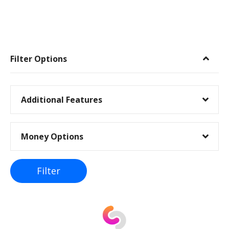
I
n
Filter Options
n
l
Additional Features
e
Money Options
g
g
Filter
s
n
a