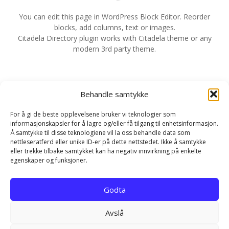
v
You can edit this page in WordPress Block Editor. Reorder
blocks, add columns, text or images.
i
Citadela Directory plugin works with Citadela theme or any
modern 3rd party theme.
g
e
Behandle samtykke
r
For å gi de beste opplevelsene bruker vi teknologier som
i
informasjonskapsler for å lagre og/eller få tilgang til enhetsinformasjon.
Å samtykke til disse teknologiene vil la oss behandle data som
n
nettleseratferd eller unike ID-er på dette nettstedet. Ikke å samtykke
eller trekke tilbake samtykket kan ha negativ innvirkning på enkelte
g
egenskaper og funksjoner.
Hjem
Kontakt
Personvernerklæring
Godta
Infokapsel-erklæring (EU)
Avslå
EN NETTLØSNING FRA REKLAMEBANKEN.COM