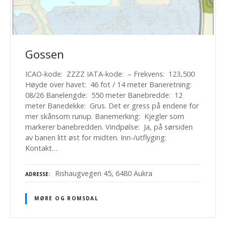
Gossen
ICAO-kode: ZZZZ IATA-kode: – Frekvens: 123,500
Høyde over havet: 46 fot / 14 meter Baneretning:
08/26 Banelengde: 550 meter Banebredde: 12
meter Banedekke: Grus. Det er gress på endene for
mer skånsom runup. Banemerking: Kjegler som
markerer banebredden. Vindpølse: Ja, på sørsiden
av banen litt øst for midten. Inn-/utflyging:
Kontakt…
Rishaugvegen 45, 6480 Aukra
ADRESSE
MØRE OG ROMSDAL