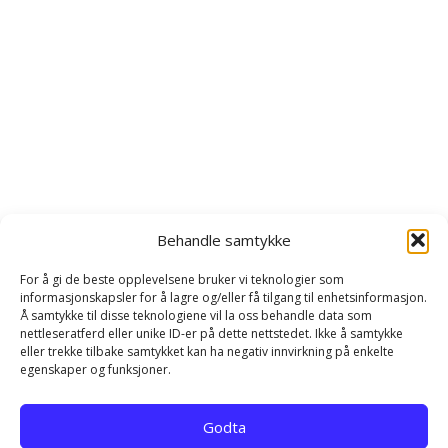
Behandle samtykke
For å gi de beste opplevelsene bruker vi teknologier som
informasjonskapsler for å lagre og/eller få tilgang til enhetsinformasjon.
Å samtykke til disse teknologiene vil la oss behandle data som
nettleseratferd eller unike ID-er på dette nettstedet. Ikke å samtykke
eller trekke tilbake samtykket kan ha negativ innvirkning på enkelte
egenskaper og funksjoner.
Hjem
Kontakt
Personvernerklæring
Godta
Infokapsel-erklæring (EU)