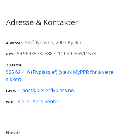
Adresse & Kontakter
Småflyhavna, 2007 Kjeller
ADRESSE
59.969397325887, 11.039285511578
GPS
TELEFON
905 62 416 (Flyplassjef) (sjekk MyPPR for å være
sikker)
post@kjellerflyplass.no
E-POST
Kjeller Aero Senter
WEB
Notat: