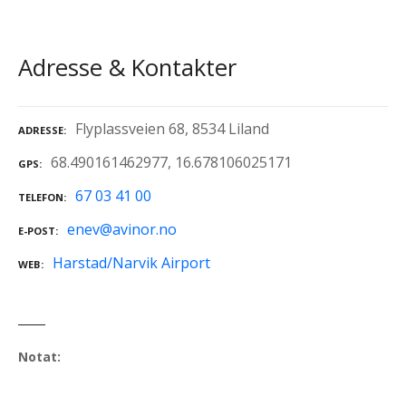
Adresse & Kontakter
Flyplassveien 68, 8534 Liland
ADRESSE
68.490161462977, 16.678106025171
GPS
67 03 41 00
TELEFON
enev@avinor.no
E-POST
Harstad/Narvik Airport
WEB
Notat: