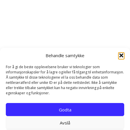
Behandle samtykke
For å gi de beste opplevelsene bruker vi teknologier som
informasjonskapsler for å lagre og/eller få tilgang til enhetsinformasjon.
Å samtykke til disse teknologiene vil la oss behandle data som
nettleseratferd eller unike ID-er på dette nettstedet. Ikke å samtykke
eller trekke tilbake samtykket kan ha negativ innvirkning på enkelte
egenskaper og funksjoner.
Hjem
Kontakt
Personvernerklæring
Godta
Infokapsel-erklæring (EU)
Avslå
EN NETTLØSNING FRA REKLAMEBANKEN.COM