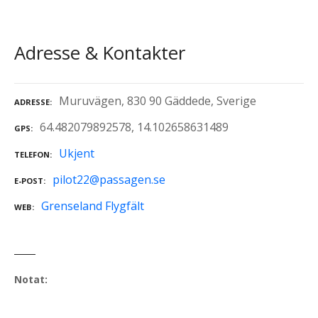
Adresse & Kontakter
Muruvägen, 830 90 Gäddede, Sverige
ADRESSE
64.482079892578, 14.102658631489
GPS
Ukjent
TELEFON
pilot22@passagen.se
E-POST
Grenseland Flygfält
WEB
Notat: