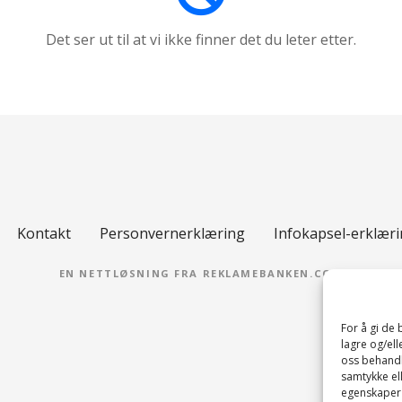
Det ser ut til at vi ikke finner det du leter etter.
Kontakt
Personvernerklæring
Infokapsel-erklæri
EN NETTLØSNING FRA REKLAMEBANKEN.COM
For å gi de
lagre og/ell
oss behandle
samtykke ell
egenskaper 