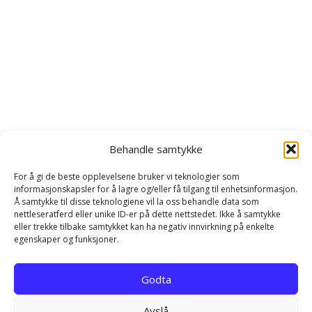
Behandle samtykke
For å gi de beste opplevelsene bruker vi teknologier som
informasjonskapsler for å lagre og/eller få tilgang til enhetsinformasjon.
Å samtykke til disse teknologiene vil la oss behandle data som
nettleseratferd eller unike ID-er på dette nettstedet. Ikke å samtykke
eller trekke tilbake samtykket kan ha negativ innvirkning på enkelte
egenskaper og funksjoner.
Hjem
Kontakt
Personvernerklæring
Godta
Infokapsel-erklæring (EU)
Avslå