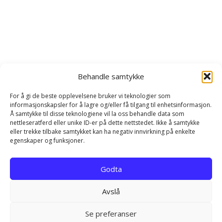
Behandle samtykke
For å gi de beste opplevelsene bruker vi teknologier som
informasjonskapsler for å lagre og/eller få tilgang til enhetsinformasjon.
Å samtykke til disse teknologiene vil la oss behandle data som
nettleseratferd eller unike ID-er på dette nettstedet. Ikke å samtykke
eller trekke tilbake samtykket kan ha negativ innvirkning på enkelte
egenskaper og funksjoner.
Hjem
Kontakt
Personvernerklæring
Godta
Infokapsel-erklæring (EU)
Avslå
EN NETTLØSNING FRA REKLAMEBANKEN.COM
Se preferanser