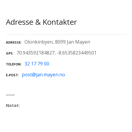
Adresse & Kontakter
Olonkinbyen, 8099 Jan Mayen
ADRESSE
70.943592184827, -8.6535823449501
GPS
32 17 79 00
TELEFON
post@jan.mayen.no
E-POST
Notat: