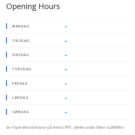
Opening Hours
–
MANDAG
–
TIRSDAG
–
ONSDAG
–
TORSDAG
–
FREDAG
–
LØRDAG
–
SØNDAG
Se «Operational hours» på Avinor IPPC. (lenke under fliken «LENKER»)