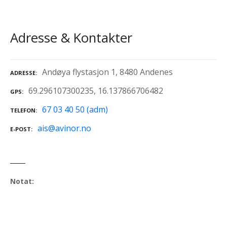
Adresse & Kontakter
Andøya flystasjon 1, 8480 Andenes
ADRESSE
69.296107300235, 16.137866706482
GPS
67 03 40 50 (adm)
TELEFON
ais@avinor.no
E-POST
Notat: